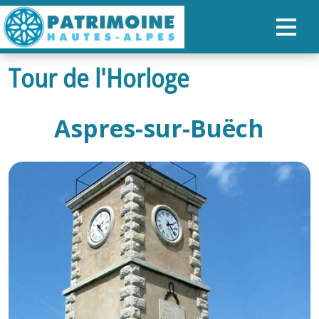
Tour de l'Horloge
ACCUEIL
CARTE
Aspres-sur-Buëch
NOS PARCOURS
PATRIMOINE
RANDONNÉES
ORGANISER SON SÉJOUR
RECHERCHER
FR