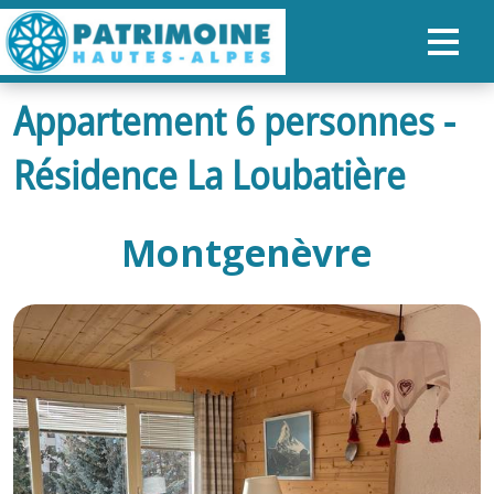
Appartement 6 personnes -
ACCUEIL
Résidence La Loubatière
CARTE
NOS PARCOURS
Montgenèvre
PATRIMOINE
RANDONNÉES
ORGANISER SON SÉJOUR
RECHERCHER
FR