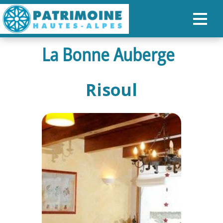
La Bonne Auberge
ACCUEIL
CARTE
Risoul
NOS PARCOURS
PATRIMOINE
RANDONNÉES
ORGANISER SON SÉJOUR
RECHERCHER
FR