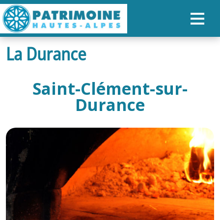
La Durance
ACCUEIL
CARTE
Saint-Clément-sur-
NOS PARCOURS
Durance
PATRIMOINE
RANDONNÉES
ORGANISER SON SÉJOUR
RECHERCHER
FR