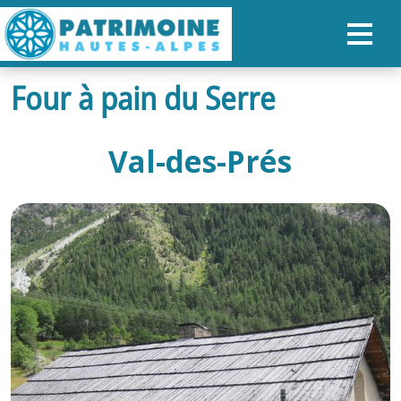
Four à pain du Serre
ACCUEIL
CARTE
Val-des-Prés
NOS PARCOURS
PATRIMOINE
RANDONNÉES
ORGANISER SON SÉJOUR
RECHERCHER
FR