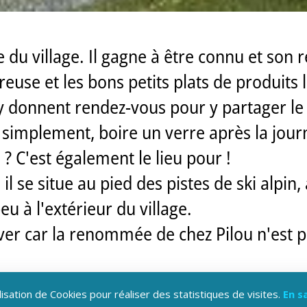
du village. Il gagne à être connu et son re
use et les bons petits plats de produits 
s'y donnent rendez-vous pour y partager le
simplement, boire un verre après la journ
 ? C'est également le lieu pour !
l se situe au pied des pistes de ski alpin,
u à l'extérieur du village.
ver car la renommée de chez Pilou n'est pl
lisation de Cookies pour réaliser des statistiques de visites.
En s