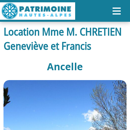
Location Mme M. CHRETIEN
ACCUEIL
Geneviève et Francis
CARTE
NOS PARCOURS
Ancelle
PATRIMOINE
RANDONNÉES
ORGANISER SON SÉJOUR
RECHERCHER
FR