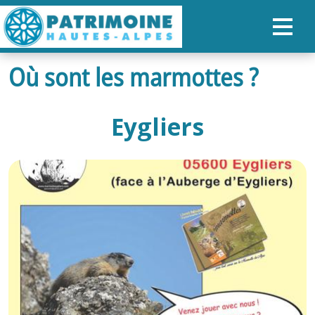
Où sont les marmottes ?
ACCUEIL
CARTE
Eygliers
NOS PARCOURS
PATRIMOINE
RANDONNÉES
ORGANISER SON SÉJOUR
RECHERCHER
FR