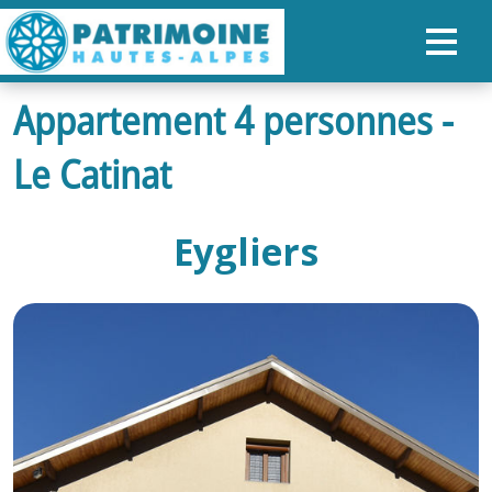
Appartement 4 personnes -
ACCUEIL
Le Catinat
CARTE
NOS PARCOURS
Eygliers
PATRIMOINE
RANDONNÉES
ORGANISER SON SÉJOUR
RECHERCHER
FR