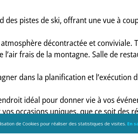
des pistes de ski, offrant une vue à coup
 atmosphère décontractée et conviviale. T
 l’air frais de la montagne. Salle de res
ner dans la planification et l’exécution 
 l’endroit idéal pour donner vie à vos évé
 vos occasions uniques, que ce soit des ré
lébrations inoubliables.
lisation de Cookies pour réaliser des statistiques de visites.
En s