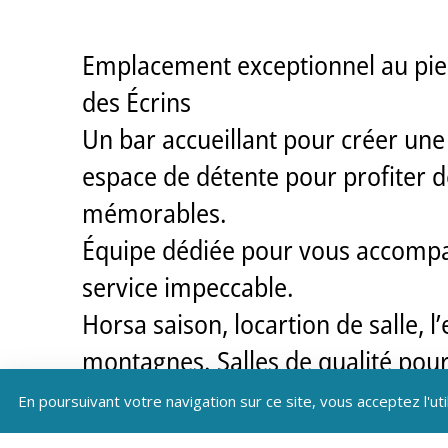
Emplacement exceptionnel au pied 
des Écrins
Un bar accueillant pour créer une
espace de détente pour profiter de
mémorables.
Équipe dédiée pour vous accompag
service impeccable.
Horsa saison, locartion de salle,
montagnes. Salles de qualité pour
conférences inspirantes ou des cé
En poursuivant votre navigation sur ce site, vous acceptez l'uti