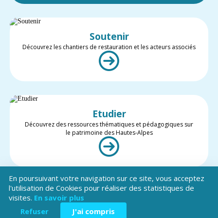
Soutenir
Découvrez les chantiers de restauration et les acteurs associés
Etudier
Découvrez des ressources thématiques et pédagogiques sur
le patrimoine des Hautes-Alpes
En poursuivant votre navigation sur ce site, vous acceptez
l'utilisation de Cookies pour réaliser des statistiques de
visites.
En savoir plus
Valoriser
Restez informé des projets et des actualités du patrimoine des
Refuser
J'ai compris