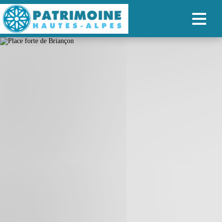
ACCUEIL
CARTE
NOS PARCOURS
PATRIMOINE
RANDONNÉES
ORGANISER SON SÉJOUR
RECHERCHER
FR