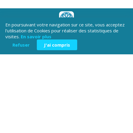
En poursuivant votre navigation sur ce site, vous acceptez
Téléchargez l'application
l'utilisation de Cookies pour réaliser des statistiques de
visites.
En savoir plus
Patrimoine Hautes-Alpes !
Refuser
J'ai compris
Hôtel du Département
Place Saint ARnoux
05000 Gap
04 92 40