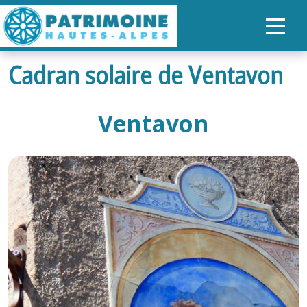
Cadran solaire de Ventavon
ACCUEIL
CARTE
Ventavon
NOS PARCOURS
PATRIMOINE
RANDONNÉES
ORGANISER SON SÉJOUR
RECHERCHER
FR