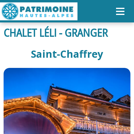
CHALET LÉLI - GRANGER
ACCUEIL
CARTE
Saint-Chaffrey
NOS PARCOURS
PATRIMOINE
RANDONNÉES
ORGANISER SON SÉJOUR
RECHERCHER
FR