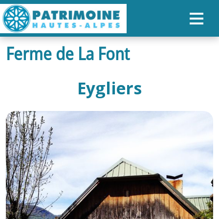
Ferme de La Font
ACCUEIL
CARTE
Eygliers
NOS PARCOURS
PATRIMOINE
RANDONNÉES
ORGANISER SON SÉJOUR
RECHERCHER
FR