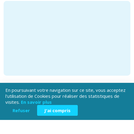
En poursuivant votre navigation sur ce site, vous acceptez
l'utilisation de Cookies pour réaliser des statistiques de
visites.
En savoir plus
Refuser
J'ai compris
Téléchargez l'application
Patrimoine Hautes-Alpes !