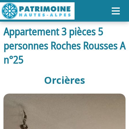
Appartement 3 pièces 5
ACCUEIL
personnes Roches Rousses A
CARTE
NOS PARCOURS
n°25
PATRIMOINE
Orcières
RANDONNÉES
ORGANISER SON SÉJOUR
RECHERCHER
FR