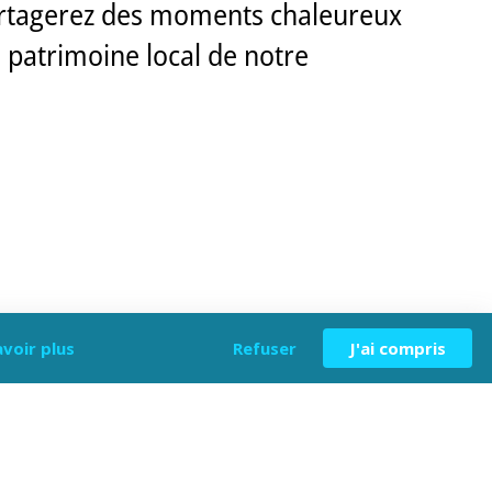
partagerez des moments chaleureux
le patrimoine local de notre
avoir plus
Refuser
J'ai compris