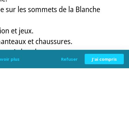
ble sur les sommets de la Blanche
on et jeux.
 manteaux et chaussures.
llant 4 chambres.
avoir plus
Refuser
J'ai compris
 d'un lit double en 180x200
el vous rejoignez l'entrée du
e trouvent deux autres chambres,
s enfants (mais aussi les adultes)