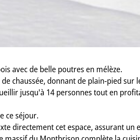
bois avec de belle poutres en mélèze.
z de chaussée, donnant de plain-pied sur l
eillir jusqu'à 14 personnes tout en profita
 ce séjour.
uxte directement cet espace, assurant un e
le massif du Montbrison complète la cuisi