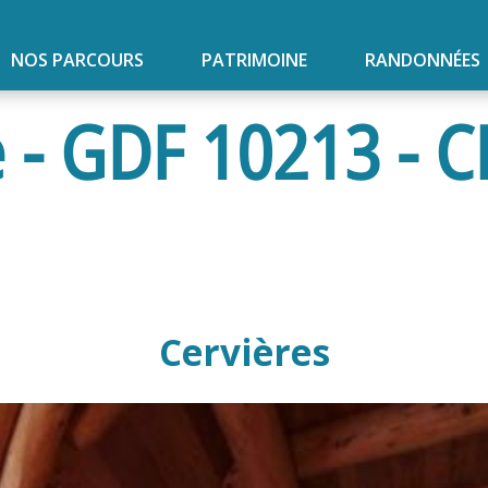
NOS PARCOURS
PATRIMOINE
RANDONNÉES
e - GDF 10213 -
Cervières