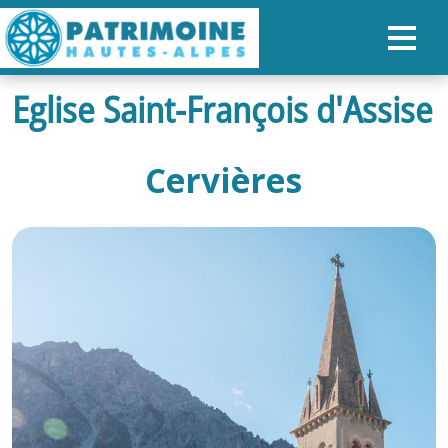
Eglise Saint-François d'Assise
ACCUEIL
CARTE
Cervières
NOS PARCOURS
PATRIMOINE
RANDONNÉES
ORGANISER SON SÉJOUR
RECHERCHER
FR