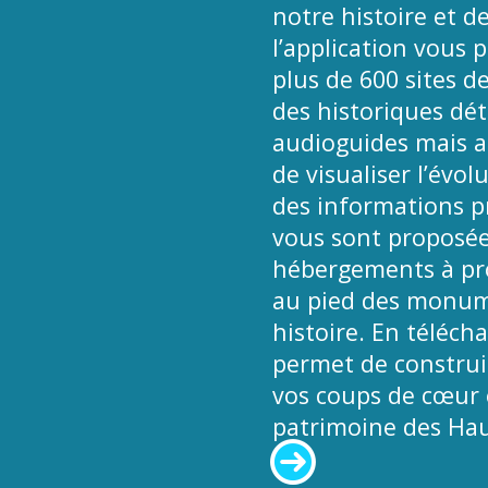
notre histoire et de
l’application vous 
plus de 600 sites d
des historiques déta
audioguides mais a
de visualiser l’évol
des informations pr
vous sont proposées
hébergements à pro
au pied des monume
histoire. En téléch
permet de construir
vos coups de cœur e
patrimoine des Hau