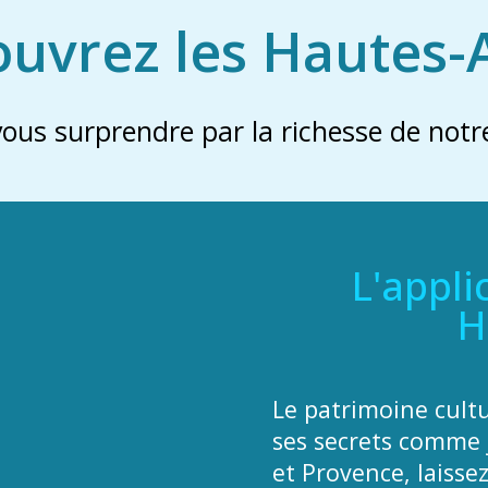
uvrez les Hautes-
vous surprendre par la richesse de notre
L'appli
H
Le patrimoine cult
ses secrets comme 
et Provence, laisse