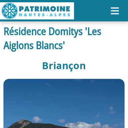
Résidence Domitys 'Les
ACCUEIL
Aiglons Blancs'
CARTE
NOS PARCOURS
Briançon
PATRIMOINE
RANDONNÉES
ORGANISER SON SÉJOUR
RECHERCHER
FR