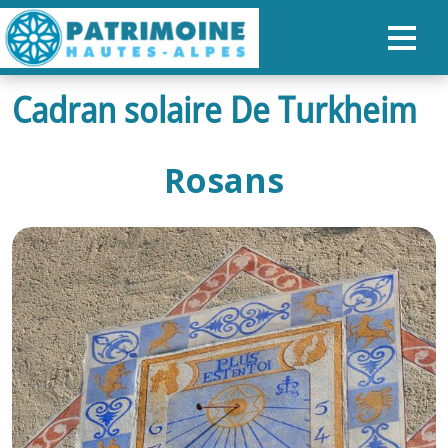
Cadran solaire De Turkheim
ACCUEIL
CARTE
Rosans
NOS PARCOURS
PATRIMOINE
RANDONNÉES
ORGANISER SON SÉJOUR
RECHERCHER
FR