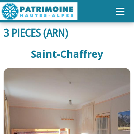
3 PIECES (ARN)
ACCUEIL
CARTE
Saint-Chaffrey
NOS PARCOURS
PATRIMOINE
RANDONNÉES
ORGANISER SON SÉJOUR
RECHERCHER
FR