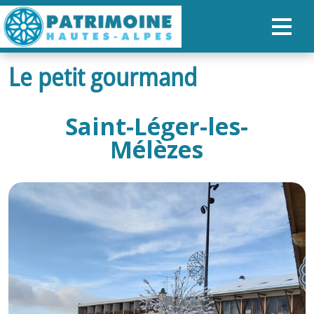
Le petit gourmand
ACCUEIL
CARTE
Saint-Léger-les-
NOS PARCOURS
Mélèzes
PATRIMOINE
RANDONNÉES
ORGANISER SON SÉJOUR
RECHERCHER
FR