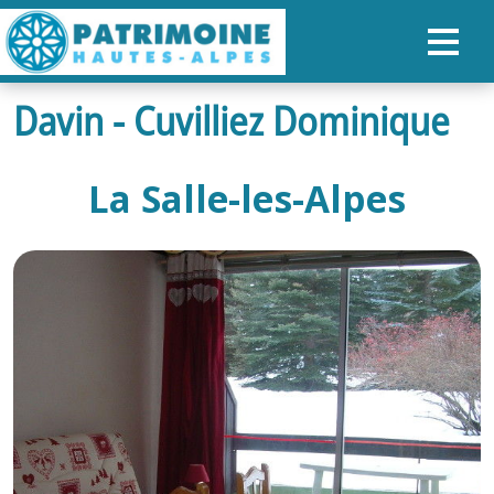
Davin - Cuvilliez Dominique
ACCUEIL
CARTE
La Salle-les-Alpes
NOS PARCOURS
PATRIMOINE
RANDONNÉES
ORGANISER SON SÉJOUR
RECHERCHER
FR