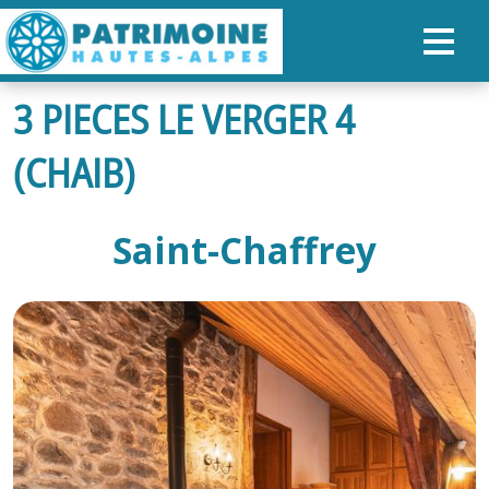
3 PIECES LE VERGER 4
ACCUEIL
(CHAIB)
CARTE
NOS PARCOURS
Saint-Chaffrey
PATRIMOINE
RANDONNÉES
ORGANISER SON SÉJOUR
RECHERCHER
FR