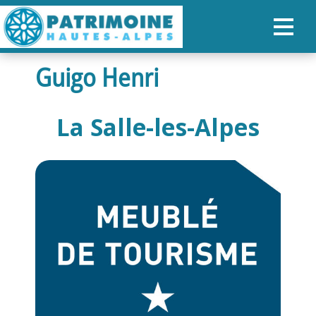
Guigo Henri
ACCUEIL
CARTE
La Salle-les-Alpes
NOS PARCOURS
PATRIMOINE
RANDONNÉES
ORGANISER SON SÉJOUR
RECHERCHER
FR