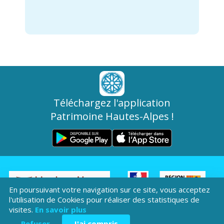
Téléchargez l'application
Patrimoine Hautes-Alpes !
En poursuivant votre navigation sur ce site, vous acceptez
l'utilisation de Cookies pour réaliser des statistiques de
Hôtel du Département
visites.
En savoir plus
Place Saint ARnoux
Refuser
J'ai compris