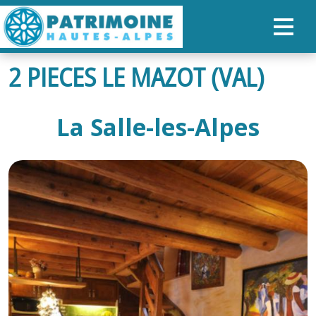
2 PIECES LE MAZOT (VAL)
ACCUEIL
CARTE
La Salle-les-Alpes
NOS PARCOURS
PATRIMOINE
RANDONNÉES
ORGANISER SON SÉJOUR
RECHERCHER
FR