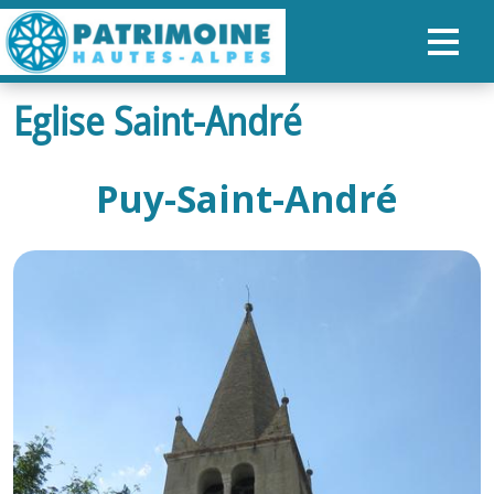
Eglise Saint-André
ACCUEIL
CARTE
Puy-Saint-André
NOS PARCOURS
PATRIMOINE
RANDONNÉES
ORGANISER SON SÉJOUR
RECHERCHER
FR