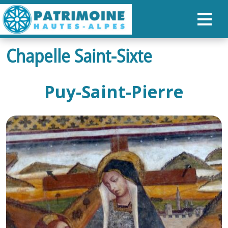
Chapelle Saint-Sixte
ACCUEIL
CARTE
Puy-Saint-Pierre
NOS PARCOURS
PATRIMOINE
RANDONNÉES
ORGANISER SON SÉJOUR
RECHERCHER
FR