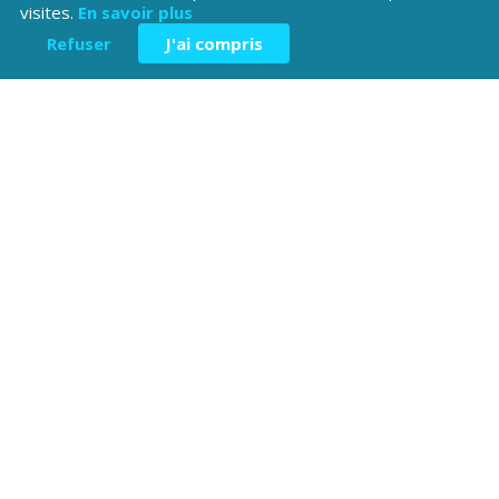
visites.
En savoir plus
Refuser
J'ai compris
Téléchargez l'application
Patrimoine Hautes-Alpes !
Hôtel du Département
Place Saint ARnoux
05000 Gap
04 92 40
Contactez-