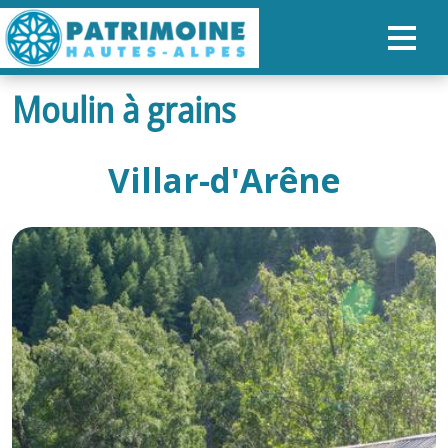
Moulin à grains
ACCUEIL
CARTE
Villar-d'Arêne
NOS PARCOURS
PATRIMOINE
RANDONNÉES
ORGANISER SON SÉJOUR
RECHERCHER
FR