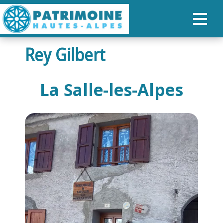
Rey Gilbert
ACCUEIL
CARTE
La Salle-les-Alpes
NOS PARCOURS
PATRIMOINE
RANDONNÉES
ORGANISER SON SÉJOUR
RECHERCHER
FR