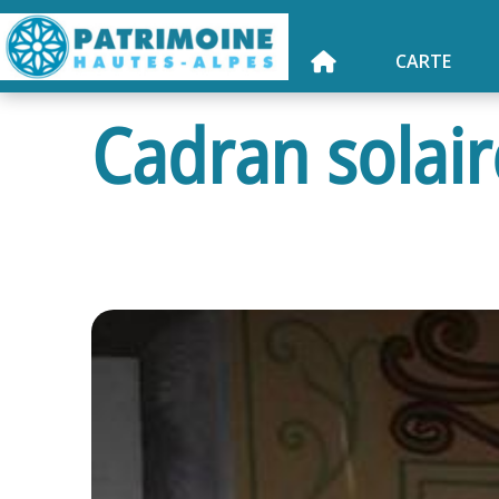
CARTE
Cadran solair