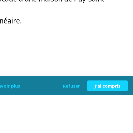
inéaire.
avoir plus
Refuser
J'ai compris