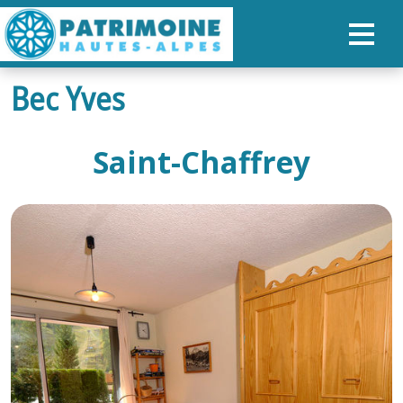
Bec Yves
ACCUEIL
CARTE
Saint-Chaffrey
NOS PARCOURS
PATRIMOINE
RANDONNÉES
ORGANISER SON SÉJOUR
RECHERCHER
FR