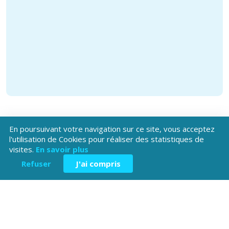
En poursuivant votre navigation sur ce site, vous acceptez
l'utilisation de Cookies pour réaliser des statistiques de
visites.
En savoir plus
Refuser
J'ai compris
Téléchargez l'application
Patrimoine Hautes-Alpes !