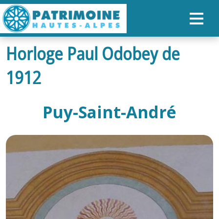
Horloge Paul Odobey de
ACCUEIL
1912
CARTE
NOS PARCOURS
Puy-Saint-André
PATRIMOINE
RANDONNÉES
ORGANISER SON SÉJOUR
RECHERCHER
FR