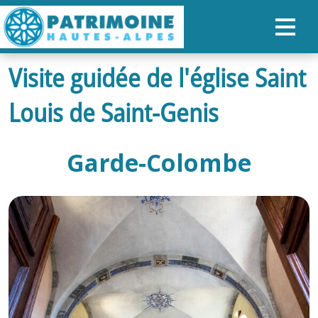
Visite guidée de l'église Saint
ACCUEIL
Louis de Saint-Genis
CARTE
NOS PARCOURS
Garde-Colombe
PATRIMOINE
RANDONNÉES
ORGANISER SON SÉJOUR
RECHERCHER
FR