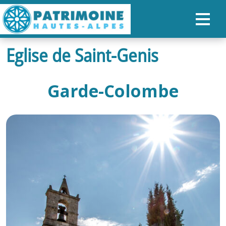
Eglise de Saint-Genis
ACCUEIL
CARTE
Garde-Colombe
NOS PARCOURS
PATRIMOINE
RANDONNÉES
ORGANISER SON SÉJOUR
RECHERCHER
FR