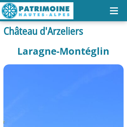
Château d'Arzeliers
ACCUEIL
CARTE
Laragne-Montéglin
NOS PARCOURS
PATRIMOINE
RANDONNÉES
ORGANISER SON SÉJOUR
RECHERCHER
FR