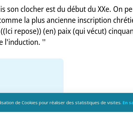
mais son clocher est du début du XXe. On p
comme la plus ancienne inscription chréti
((Ici repose)) (en) paix (qui vécut) cinqua
l'induction. ''
lisation de Cookies pour réaliser des statistiques de visites.
En s