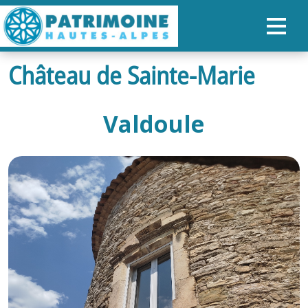
Château de Sainte-Marie
ACCUEIL
CARTE
Valdoule
NOS PARCOURS
PATRIMOINE
RANDONNÉES
ORGANISER SON SÉJOUR
RECHERCHER
FR