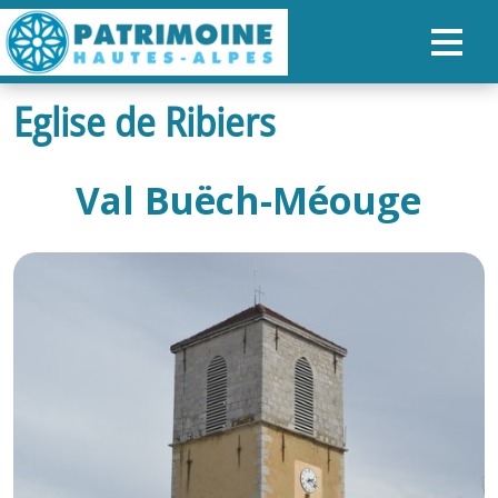
Eglise de Ribiers
ACCUEIL
CARTE
Val Buëch-Méouge
NOS PARCOURS
PATRIMOINE
RANDONNÉES
ORGANISER SON SÉJOUR
RECHERCHER
FR