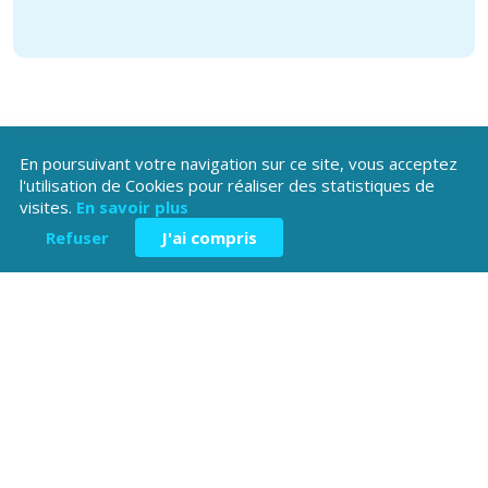
En poursuivant votre navigation sur ce site, vous acceptez
l'utilisation de Cookies pour réaliser des statistiques de
Téléchargez l'application
visites.
En savoir plus
Patrimoine Hautes-Alpes !
Refuser
J'ai compris
Hôtel du Département
Place Saint ARnoux
05000 Gap