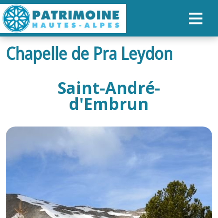
Chapelle de Pra Leydon
ACCUEIL
CARTE
Saint-André-
NOS PARCOURS
d'Embrun
PATRIMOINE
RANDONNÉES
ORGANISER SON SÉJOUR
RECHERCHER
FR