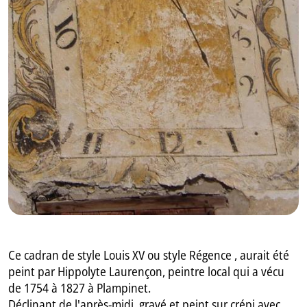
GB
IT
Ce cadran de style Louis XV ou style Régence , aurait été
peint par Hippolyte Laurençon, peintre local qui a vécu
de 1754 à 1827 à Plampinet.
Déclinant de l'après-midi, gravé et peint sur crépi avec