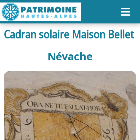
Cadran solaire Maison Bellet
ACCUEIL
CARTE
Névache
NOS PARCOURS
PATRIMOINE
RANDONNÉES
ORGANISER SON SÉJOUR
RECHERCHER
FR