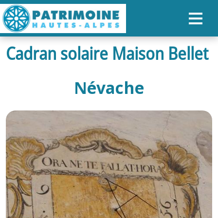
Cadran solaire Maison Bellet
ACCUEIL
CARTE
Névache
NOS PARCOURS
PATRIMOINE
RANDONNÉES
ORGANISER SON SÉJOUR
RECHERCHER
FR