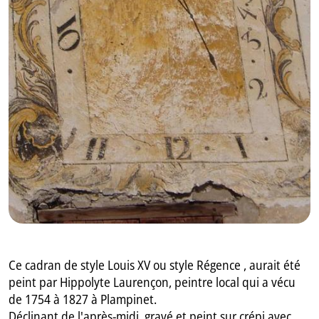
GB
IT
Ce cadran de style Louis XV ou style Régence , aurait été
peint par Hippolyte Laurençon, peintre local qui a vécu
de 1754 à 1827 à Plampinet.
Déclinant de l'après-midi, gravé et peint sur crépi avec