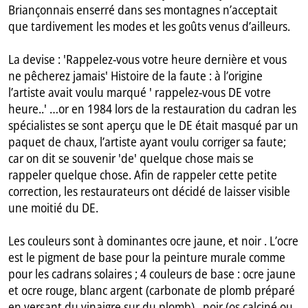
Briançonnais enserré dans ses montagnes n’acceptait
que tardivement les modes et les goûts venus d’ailleurs.
La devise : 'Rappelez-vous votre heure dernière et vous
ne pêcherez jamais' Histoire de la faute : à l’origine
l’artiste avait voulu marqué ' rappelez-vous DE votre
heure..' …or en 1984 lors de la restauration du cadran les
spécialistes se sont aperçu que le DE était masqué par un
paquet de chaux, l’artiste ayant voulu corriger sa faute;
car on dit se souvenir 'de' quelque chose mais se
rappeler quelque chose. Afin de rappeler cette petite
correction, les restaurateurs ont décidé de laisser visible
une moitié du DE.
Les couleurs sont à dominantes ocre jaune, et noir . L’ocre
est le pigment de base pour la peinture murale comme
pour les cadrans solaires ; 4 couleurs de base : ocre jaune
et ocre rouge, blanc argent (carbonate de plomb préparé
en versant du vinaigre sur du plomb) , noir (os calciné ou