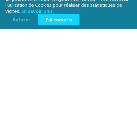
l'utilisation de Cookies pour réaliser des statistiques de
visites.
En savoir plus
Refuser
J'ai compris
Téléchargez l'application
Patrimoine Hautes-Alpes !
Hôtel du Département
Place Saint ARnoux
05000 Gap