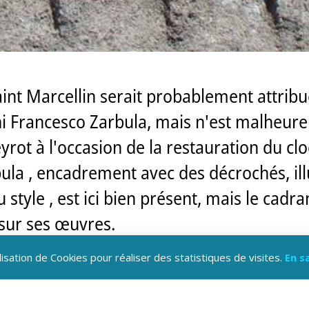
aint Marcellin serait probablement attrib
ni Francesco Zarbula, mais n'est malheur
yrot à l'occasion de la restauration du clo
ula , encadrement avec des décrochés, illu
tyle , est ici bien présent, mais le cadran
 sur ses œuvres.
lisation de Cookies pour réaliser des statistiques de visites.
En s