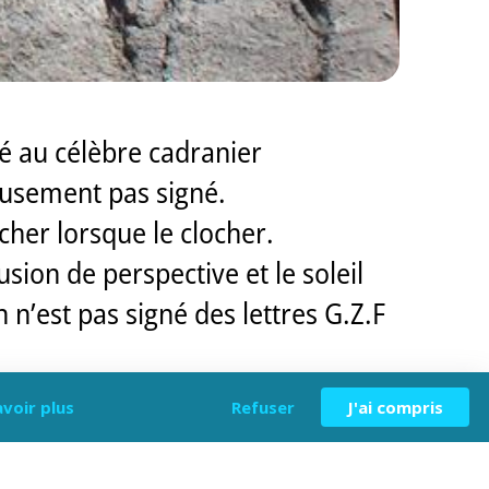
ué au célèbre cadranier
eusement pas signé.
cher lorsque le clocher.
sion de perspective et le soleil
 n’est pas signé des lettres G.Z.F
avoir plus
Refuser
J'ai compris