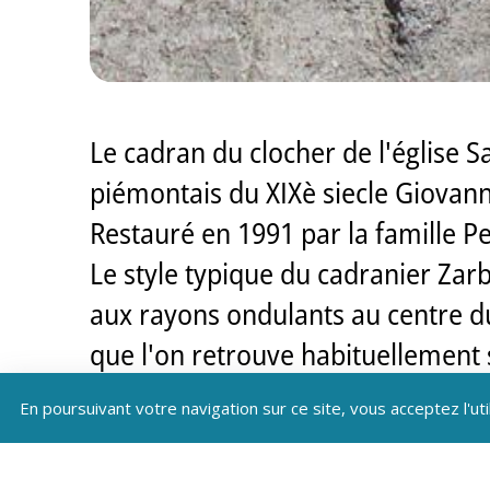
Le cadran du clocher de l'église S
piémontais du XIXè siecle Giovan
Restauré en 1991 par la famille Pe
Le style typique du cadranier Zarb
aux rayons ondulants au centre du s
que l'on retrouve habituellement
En poursuivant votre navigation sur ce site, vous acceptez l'uti