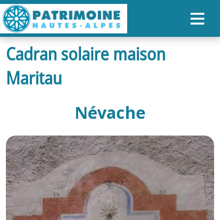
Cadran solaire maison
ACCUEIL
Maritau
CARTE
NOS PARCOURS
Névache
PATRIMOINE
RANDONNÉES
ORGANISER SON SÉJOUR
RECHERCHER
FR