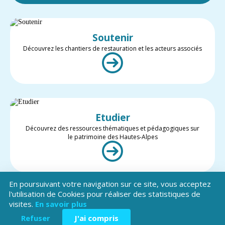
Soutenir
Découvrez les chantiers de restauration et les acteurs associés
Etudier
Découvrez des ressources thématiques et pédagogiques sur
le patrimoine des Hautes-Alpes
En poursuivant votre navigation sur ce site, vous acceptez
l'utilisation de Cookies pour réaliser des statistiques de
visites.
En savoir plus
Valoriser
Restez informé des projets et des actualités du patrimoine des
Refuser
J'ai compris