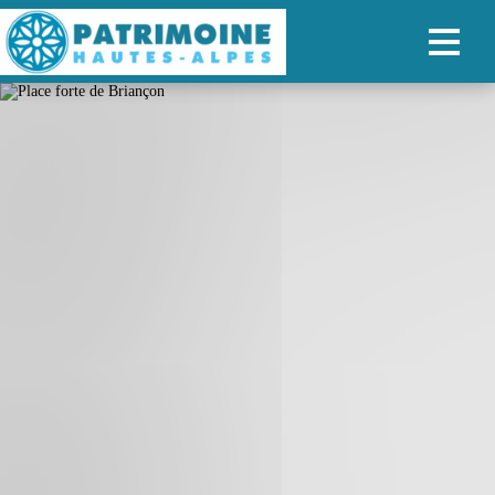
ACCUEIL
CARTE
NOS PARCOURS
PATRIMOINE
RANDONNÉES
ORGANISER SON SÉJOUR
RECHERCHER
FR