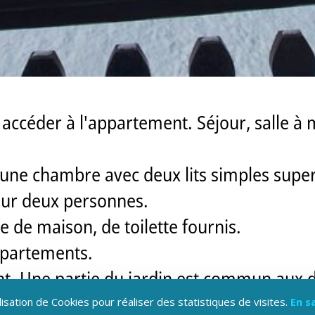
accéder à l'appartement. Séjour, salle à 
 une chambre avec deux lits simples super
our deux personnes.
 de maison, de toilette fournis.
partements.
nt. Une partie du jardin est commun aux 
 de pleine nature, randos, VTT, raquettes
lisation de Cookies pour réaliser des statistiques de visites.
En s