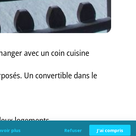
manger avec un coin cuisine
posés. Un convertible dans le
deux logements.
.
avoir plus
Refuser
J'ai compris