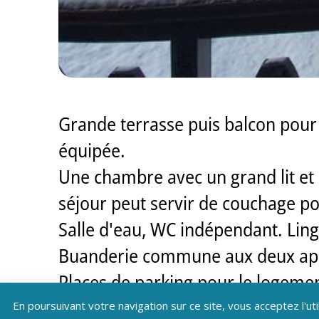
Grande terrasse puis balcon pour 
équipée.
Une chambre avec un grand lit et
séjour peut servir de couchage p
Salle d'eau, WC indépendant. Linge
Buanderie commune aux deux ap
Places de parking pour le logeme
Au départ de nombreuses activités
En poursuivant votre navigation sur ce site, vous acceptez l'uti