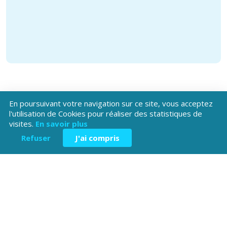
En poursuivant votre navigation sur ce site, vous acceptez
l'utilisation de Cookies pour réaliser des statistiques de
visites.
En savoir plus
Téléchargez l'application
Refuser
J'ai compris
Patrimoine Hautes-Alpes !