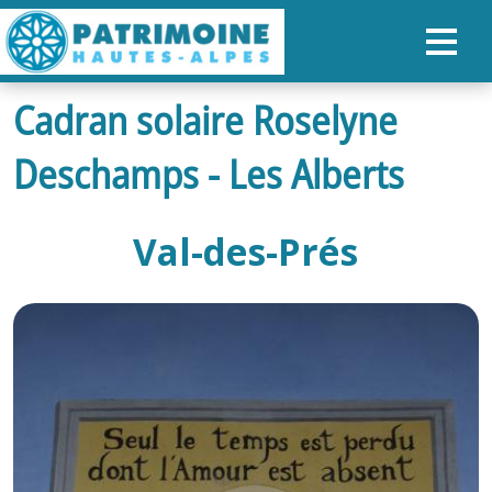
Cadran solaire Roselyne
ACCUEIL
Deschamps - Les Alberts
CARTE
NOS PARCOURS
Val-des-Prés
PATRIMOINE
RANDONNÉES
ORGANISER SON SÉJOUR
RECHERCHER
FR